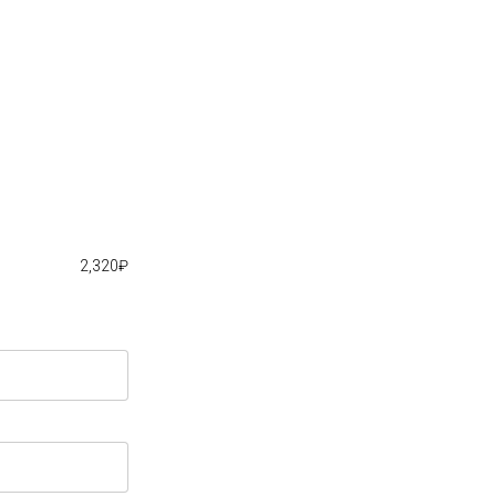
2,320
₽